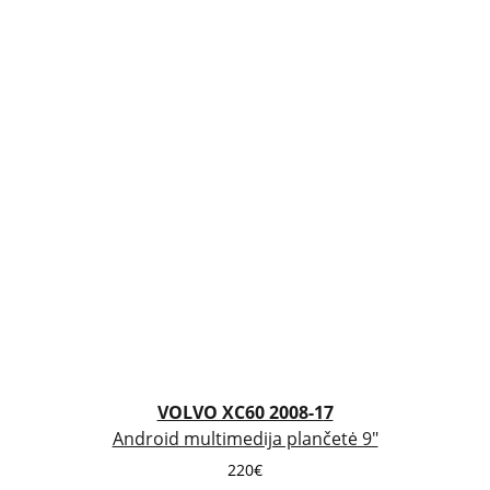
VOLVO XC60 2008-1
7
Android multimedija plančetė 9"
220€